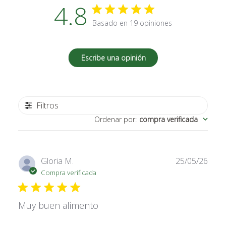
4.8
Basado en 19 opiniones
Escribe una opinión
Filtros
Ordenar por
:
compra verificada
Fech
Gloria M.
25/05/26
de
Compra verificada
publi
Muy buen alimento