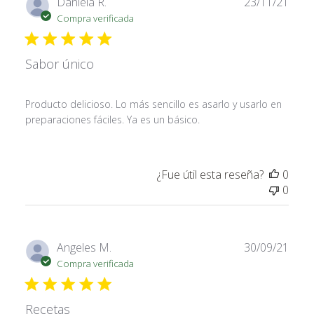
Fech
Daniela R.
23/11/21
de
Compra verificada
publi
Sabor único
Producto delicioso. Lo más sencillo es asarlo y usarlo en
preparaciones fáciles. Ya es un básico.
¿Fue útil esta reseña?
0
0
Fech
Angeles M.
30/09/21
de
Compra verificada
publi
Recetas