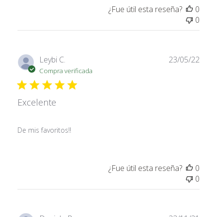
¿Fue útil esta reseña?
0
0
Fech
Leybi C.
23/05/22
de
Compra verificada
publi
Excelente
De mis favoritos!!
¿Fue útil esta reseña?
0
0