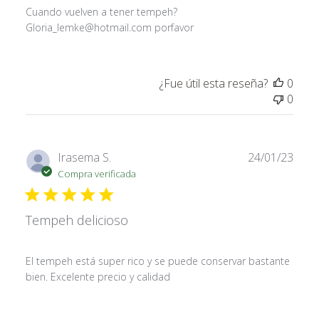
Cuando vuelven a tener tempeh?
Gloria_lemke@hotmail.com porfavor
¿Fue útil esta reseña?
0
0
Fech
Irasema S.
24/01/23
de
Compra verificada
publi
Tempeh delicioso
El tempeh está super rico y se puede conservar bastante
bien. Excelente precio y calidad