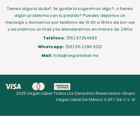
Tienes alguna duda?, te gustaría sugerirnos algo?, o tienes
algún problema con tu pedido? Puedes dejarnos un
mensaje o llamarnos por teléfono de 10:00 a 18:hrs de lun-vie
o escribirnos un mail y te atenderemos en menos de 24hrs
Teléfono:
(55) 67254983
Whatsapp:
(55) 55 2299 6212
Mail:
hola@veganlabel.mx
2026 Vegan Label Todos Los Derechos Reservados-Grupo
Vegan Label De México S.AP.I. De C.V. ©