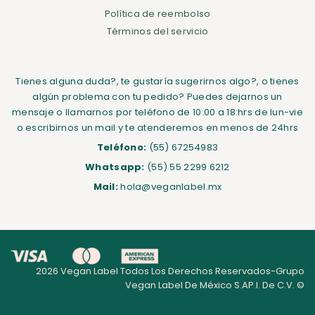
Política de reembolso
Términos del servicio
Tienes alguna duda?, te gustaría sugerirnos algo?, o tienes
algún problema con tu pedido? Puedes dejarnos un
mensaje o llamarnos por teléfono de 10:00 a 18:hrs de lun-vie
o escribirnos un mail y te atenderemos en menos de 24hrs
Teléfono:
(55) 67254983
Whatsapp:
(55) 55 2299 6212
Mail:
hola@veganlabel.mx
2026 Vegan Label Todos Los Derechos Reservados-Grupo
Vegan Label De México S.AP.I. De C.V. ©