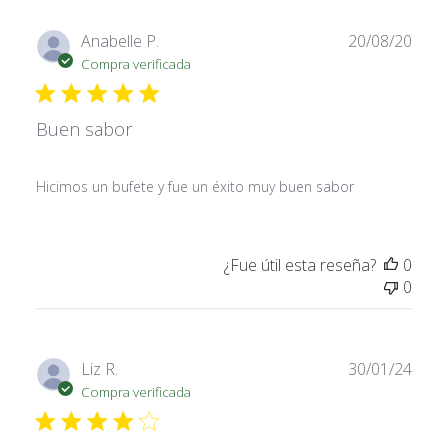
Fech
Anabelle P.
20/08/20
de
Compra verificada
publi
Buen sabor
Hicimos un bufete y fue un éxito muy buen sabor
¿Fue útil esta reseña?
0
0
Fech
Liz R.
30/01/24
de
Compra verificada
publi