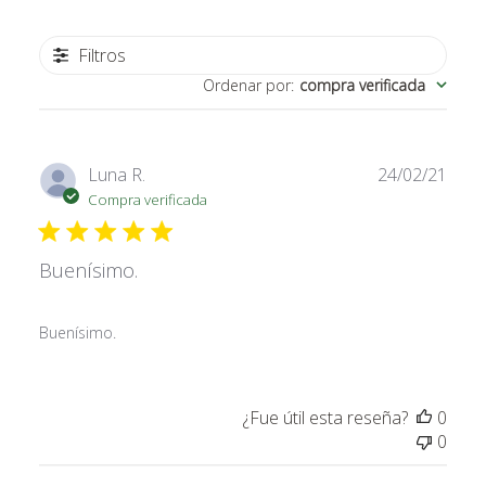
Filtros
Ordenar por
:
compra verificada
Fech
Luna R.
24/02/21
de
Compra verificada
publi
Buenísimo.
Buenísimo.
¿Fue útil esta reseña?
0
0