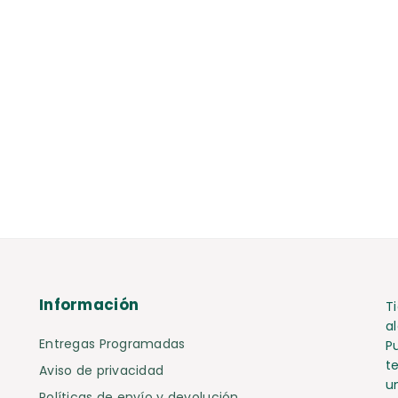
Información
T
a
Entregas Programadas
P
te
Aviso de privacidad
u
Políticas de envío y devolución